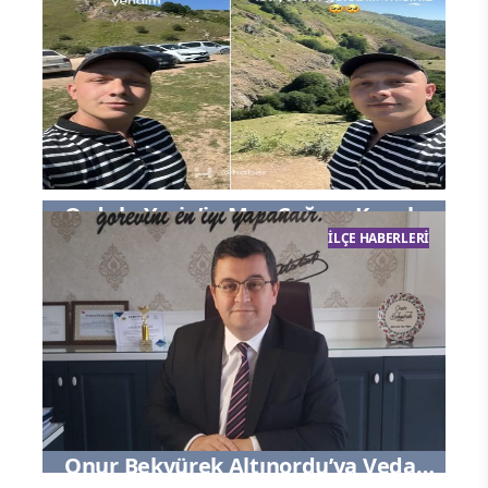
Ordulu Yasin’in Maç Çağrısı Karşılık
İLÇE HABERLERI
Buldu
Onur Bekyürek Altınordu’ya Veda