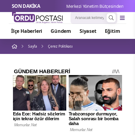
SON DAKİKA
Merkezi Yönetim Bütçesinden Araştırm
İlçe Haberleri
Gündem
Siyaset
Eğitim
Or
Sayfa
Çerez Politikası