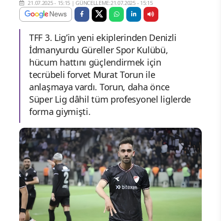
21.07.2025 - 15:15
|
GÜNCELLEME:21.07.2025 - 15:15
TFF 3. Lig’in yeni ekiplerinden Denizli
İdmanyurdu Güreller Spor Kulübü,
hücum hattını güçlendirmek için
tecrübeli forvet Murat Torun ile
anlaşmaya vardı. Torun, daha önce
Süper Lig dâhil tüm profesyonel liglerde
forma giymişti.