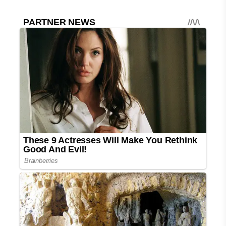
AİLESİ BİRLİK VE BERABERLİKLE
GÜCÜNE GÜÇ KATMAYA DEVAM
EDECEK”