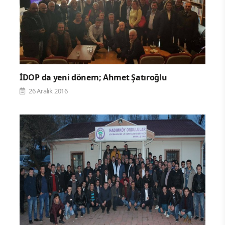
İDOP da yeni dönem; Ahmet Şatıroğlu
26 Aralık 2016