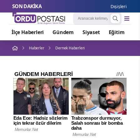
SON DAKİKA
Dışişleri Bakanlığı Söz
İlçe Haberleri
Gündem
Siyaset
Eğitim
Or
Haberler
Dernek Haberleri