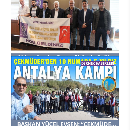
Akkuş Çavdar Derneği Çetin Bal'la
DERNEK HABERLERI
Devam Dedi
BAŞKAN YÜCEL EVSEN; “ÇEKMÜDER