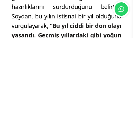
hazırlıklarını sürdürdüğünü belirten
Soydan, bu yılın istisnai bir yıl olduğunu
vurgulayarak,
“Bu yıl ciddi bir don olayı
yaşandı. Geçmiş yıllardaki gibi yoğun
bir şekilde gelen işçiler işsiz kalabilir.
Bu nedenle mutlaka gelmeden önce
bağlantı kurarak, çalışacakları yerleri
netleştirerek yola çıkmaları
mağduriyet yaşamamaları açısından
önemli”
dedi.