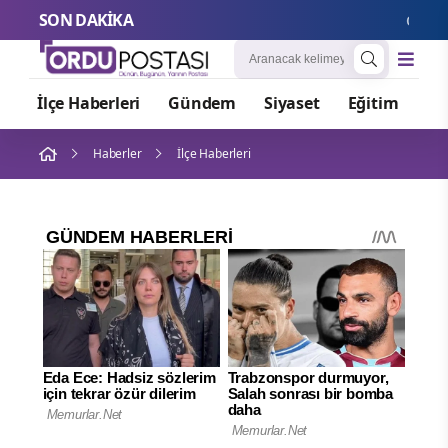
SON DAKİKA
Onat Tüne
İlçe Haberleri
Gündem
Siyaset
Eğitim
Or
Haberler
İlçe Haberleri