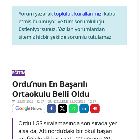
Yorum yazarak
topluluk kurallarımızı
kabul
etmiş bulunuyor ve tüm sorumluluğu
üstleniyorsunuz. Yazılan yorumlardan
sitemiz hiçbir şekilde sorumlu tutulamaz.
EĞITIM
Ordu’nun En Başarılı
Ortaokulu Belli Oldu
22.07.2025 - 12:27
|
GÜNCELLEME:22.07.2025 - 12:27
Ordu LGS sıralamasında son sırada yer
alsa da, Altınordu’daki bir okul başarı
grafiğiyle dikkat çekti. 22 öğrenci 80