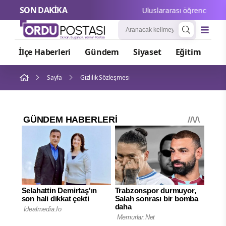
SON DAKİKA
Uluslararası öğrenciler Eski
İlçe Haberleri
Gündem
Siyaset
Eğitim
Or
Sayfa
Gizlilik Sözleşmesi