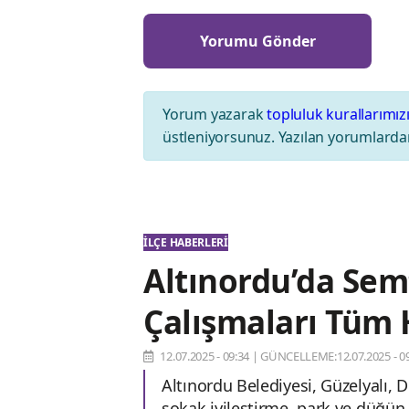
Yorum yazarak
topluluk kurallarımız
üstleniyorsunuz. Yazılan yorumlardan
İLÇE HABERLERI
Altınordu’da Sem
Çalışmaları Tüm 
12.07.2025 - 09:34
|
GÜNCELLEME:12.07.2025 - 09
Altınordu Belediyesi, Güzelyalı, 
sokak iyileştirme, park ve düğün