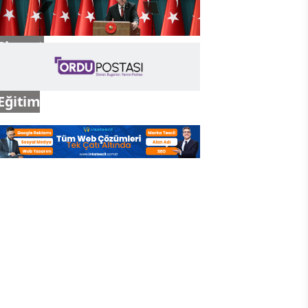
Siyaset
Eğitim