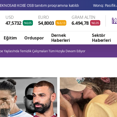
USD
EURO
GRAM ALTIN

47,5732
54,8003
6.494,78
%0,05
%-0,13
%0,05
Dernek
Sektör
Eğitim
Orduspor
Haberleri
Haberleri
e Yaylası’nda Temizlik Çalışmaları Tüm Hızıyla Devam Ediyor