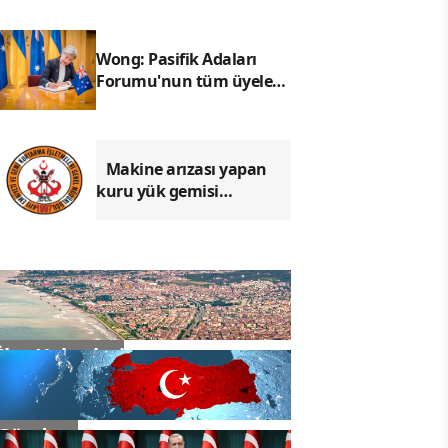
Wong: Pasifik Adaları
Forumu'nun tüm üyeleri
birbirine bağlandı
Makine arızası yapan
kuru yük gemisi
Çanakkale'de güvenli
bölgeye demirletildi
İlçe Haberleri
Gündem