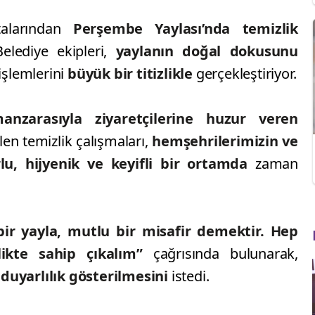
talarından
Perşembe Yaylası’nda temizlik
lediye ekipleri,
yaylanın doğal dokusunu
şlemlerini
büyük bir titizlikle
gerçekleştiriyor.
nzarasıyla ziyaretçilerine huzur veren
en temizlik çalışmaları,
hemşehrilerimizin ve
lu, hijyenik ve keyifli bir ortamda
zaman
l bir yayla, mutlu bir misafir demektir. Hep
rlikte sahip çıkalım”
çağrısında bulunarak,
 duyarlılık gösterilmesini
istedi.