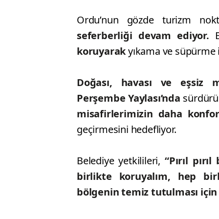
Ordu’nun gözde turizm nok
seferberliği devam ediyor.
Be
koruyarak
yıkama ve süpürme i
Doğası, havası ve eşsiz ma
Perşembe Yaylası’nda
sürdürül
misafirlerimizin daha konfor
geçirmesini hedefliyor.
Belediye yetkilileri,
“Pırıl pırı
birlikte koruyalım, hep bi
bölgenin temiz tutulması için