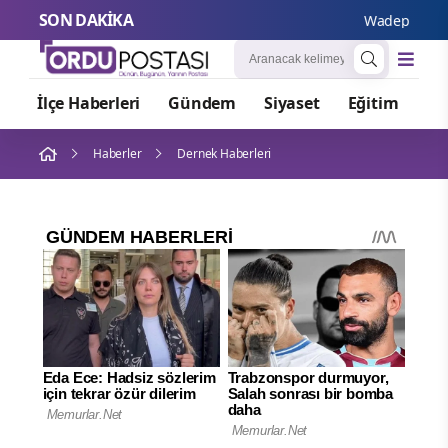
SON DAKİKA
Wadephul’dan Ru
İlçe Haberleri
Gündem
Siyaset
Eğitim
Or
Haberler
Dernek Haberleri