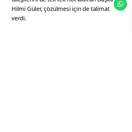
Hilmi Güler, çözülmesi için de talimat
verdi.
BÜYÜKŞEHRİN FLYBOARD GÖSTERİSİ
İLGİ GÖRDÜ
Ordu Büyükşehir Belediyesi İtfaiye
Dairesi Başkanlığına bağlı ekipler
tarafından gerçekleştirilen flyboard
gösterisi büyük ilgi gördü. Denizde nefes
kesen gösteri vatandaşlardan tam not
aldı. Yine Ordu Büyükşehir Belediyesine
ait Kuzey Yıldızı teknesi de vatandaşlara
hizmet vererek denizde gezinti