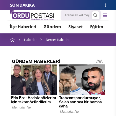
SON DAKİKA
İsdemir'in
İlçe Haberleri
Gündem
Siyaset
Eğitim
Or
Haberler
Dernek Haberleri