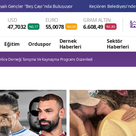
USD
EURO
GRAM ALTIN

47,7032
55,0078
6.608,49
%0,17
%0,00
%1,80
Dernek
Sektör
Eğitim
Orduspor
Haberleri
Haberleri
enlice Derneği Tanışma Ve Kaynaşma Programı Düzenledi