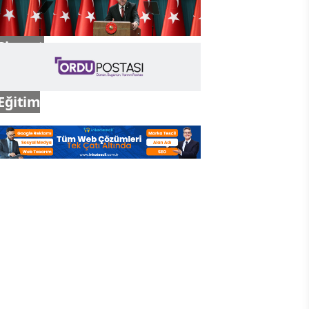
Siyaset
Eğitim