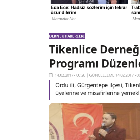
DERNEK HABERLERI
Tikenlice Derne
Programı Düzenl
14.02.2017 - 00:26
|
GÜNCELLEME:14.02.2017 - 00
Ordu ili, Gürgentepe ilçesi, Tik
üyelerine ve misafirlerine yemekl