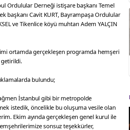
l Ordulular Derneği istişare başkanı Temel
ek başkanı Cavit KURT, Bayrampaşa Ordulular
KSEL ve Tikenlice köyü muhtarı Adem YALÇIN
amimi ortamda gerçekleşen programda hemşeri
etirildi.
çıklamalarda bulundu;
ağmen İstanbul gibi bir metropolde
mek istedik, öncelikle bu oluşuma vesile olan
rim. Ekim ayında gerçekleşen genel kurul ile
hemşehrilerimize sonsuz teşekkürler,