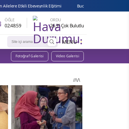
Çankayalı Gençler "Beş Çayı"nda

ÖĞLE
ORDU
02:48:58
26.3° Çok Bulutlu
MENU
Fotoğraf Galerisi
Video Galerisi