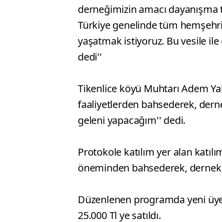
derneğimizin amacı dayanışma ta
Türkiye genelinde tüm hemşehril
yaşatmak istiyoruz. Bu vesile il
dedi''
Tikenlice köyü Muhtarı Adem Yal
faaliyetlerden bahsederek, der
geleni yapacağım'' dedi.
Protokole katılım yer alan katılım
öneminden bahsederek, dernek yö
Düzenlenen programda yeni üyelikl
25.000 Tl ye satıldı.