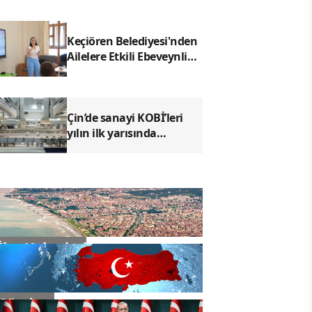
Keçiören Belediyesi'nden
Ailelere Etkili Ebeveynlik
Eğitimi
Çin’de sanayi KOBİ’leri
yılın ilk yarısında
büyümeyi sürdürdü
İlçe Haberleri
Gündem