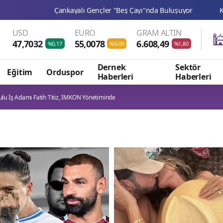
Çankayalı Gençler "Beş Çayı"nda Buluşuyor
Keçiören Belediyesi
USD
EURO
GRAM ALTIN

47,7032
55,0078
6.608,49
%0,17
%0,00
%1,80
Dernek
Sektör
Eğitim
Orduspor
Haberleri
Haberleri
lu İş Adamı Fatih Titiz, İMKON Yönetiminde