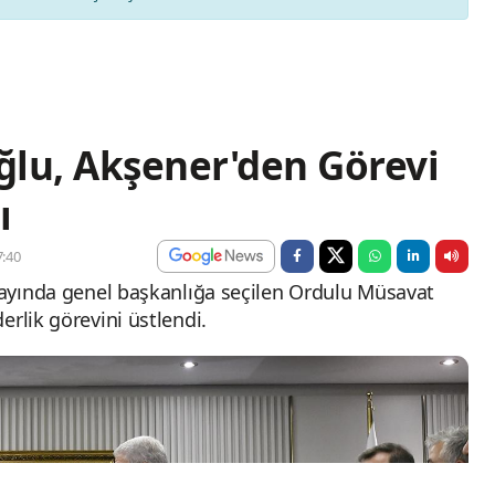
lu, Akşener'den Görevi
ı
:40
ltayında genel başkanlığa seçilen Ordulu Müsavat
erlik görevini üstlendi.