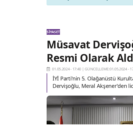
SIYASET
Müsavat Dervişoğ
Resmi Olarak Ald
01.05.2024 - 17:40
|
GÜNCELLEME:01.05.2024 - 17
İYİ Parti'nin 5. Olağanüstü Kuru
Dervişoğlu, Meral Akşener'den lid