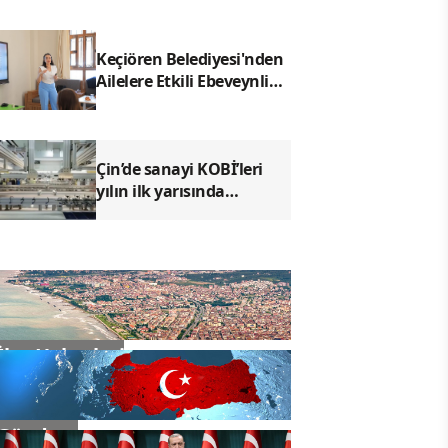
Keçiören Belediyesi'nden
Ailelere Etkili Ebeveynlik
Eğitimi
Çin’de sanayi KOBİ’leri
yılın ilk yarısında
büyümeyi sürdürdü
İlçe Haberleri
Gündem