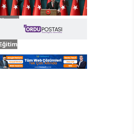
Siyaset
Eğitim