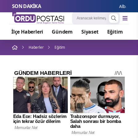
SON DAKİKA
Albaraka Türk
İlçe Haberleri
Gündem
Siyaset
Eğitim
Or
Haberler
Eğitim