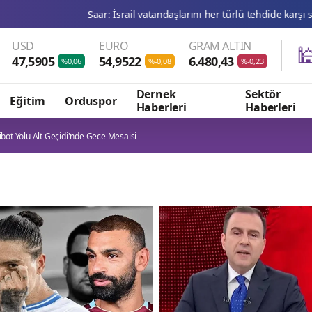
Saar: İsrail vatandaşlarını her türlü tehdide karşı savunmaya devam e
USD
EURO
GRAM ALTIN

47,5905
54,9522
6.480,43
%0,06
%-0,08
%-0,23
Dernek
Sektör
Eğitim
Orduspor
Haberleri
Haberleri
ibot Yolu Alt Geçidi'nde Gece Mesaisi