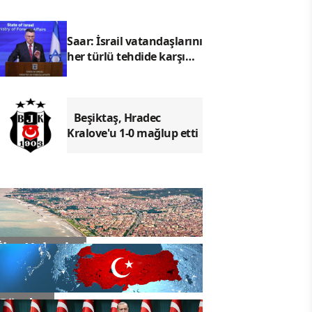
Saar: İsrail vatandaşlarını
her türlü tehdide karşı
savunmaya devam
edecektir
Beşiktaş, Hradec
Kralove'u 1-0 mağlup etti
İlçe Haberleri
Gündem