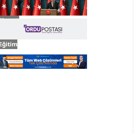
Siyaset
Eğitim