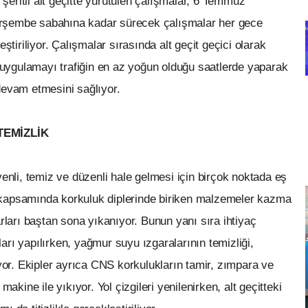
eritli alt geçitte yürütülen çalışmalar, 6 Temmuz
rşembe sabahına kadar sürecek çalışmalar her gece
ştiriliyor. Çalışmalar sırasında alt geçit geçici olarak
i uygulamayı trafiğin en az yoğun olduğu saatlerde yaparak
devam etmesini sağlıyor.
TEMİZLİK
venli, temiz ve düzenli hale gelmesi için birçok noktada eş
 kapsamında korkuluk diplerinde biriken malzemeler kazma
arları baştan sona yıkanıyor. Bunun yanı sıra ihtiyaç
rı yapılırken, yağmur suyu ızgaralarının temizliği,
iyor. Ekipler ayrıca CNS korkulukların tamir, zımpara ve
makine ile yıkıyor. Yol çizgileri yenilenirken, alt geçitteki