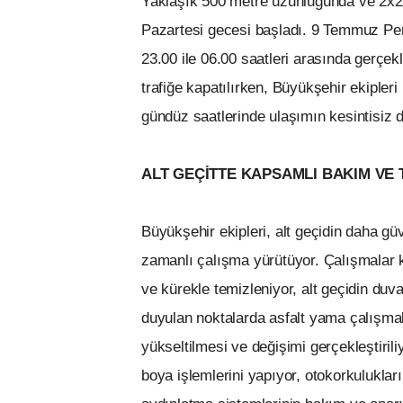
Yaklaşık 500 metre uzunluğunda ve 2x2 ş
Pazartesi gecesi başladı. 9 Temmuz Pe
23.00 ile 06.00 saatleri arasında gerçekle
trafiğe kapatılırken, Büyükşehir ekipler
gündüz saatlerinde ulaşımın kesintisiz 
ALT GEÇİTTE KAPSAMLI BAKIM VE 
Büyükşehir ekipleri, alt geçidin daha gü
zamanlı çalışma yürütüyor. Çalışmalar
ve kürekle temizleniyor, alt geçidin duv
duyulan noktalarda asfalt yama çalışmala
yükseltilmesi ve değişimi gerçekleştiril
boya işlemlerini yapıyor, otokorkulukları 