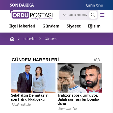
SON DAKİKA
Çin’in Xinjiang Uygu
İlçe Haberleri
Gündem
Siyaset
Eğitim
Or
Haberler
Gündem