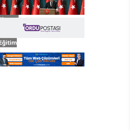
Siyaset
Eğitim