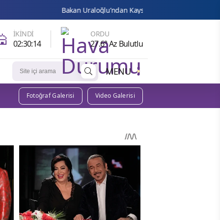
Bakan Uraloğlu’ndan Kayseri’de “Merkez-Yerel Yönetim Uyumu” vu
🕌
İKINDI
ORDU
02:30:12
27.6° Az Bulutlu
MENU
Fotoğraf Galerisi
Video Galerisi