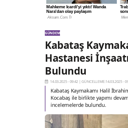
GÜNDEM
Kabataş Kaymaka
Hastanesi İnşaat
Bulundu
14.03.2025 - 09:42
|
GÜNCELLEME:14.03.2025 - 09
Kabataş Kaymakamı Halil İbrahim
Kocabaş ile birlikte yapımı deva
incelemelerde bulundu.