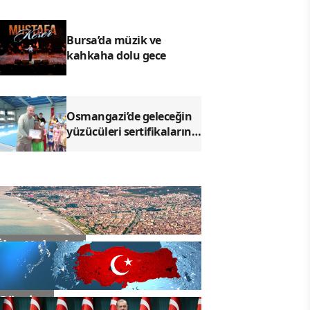
vurgusu
Bursa’da müzik ve
kahkaha dolu gece
Osmangazi’de geleceğin
yüzücüleri sertifikalarını
aldı
İlçe Haberleri
Gündem