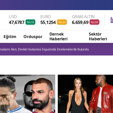
USD
EURO
GRAM ALTIN
47,6787
55,1254
6.659,69
%0,18
%0,32
%2,59
Dernek
Sektör
Eğitim
Orduspor
Haberleri
Haberleri
akamı Akın, Devlet Hastanesi İnşaatında İncelemelerde Bulundu