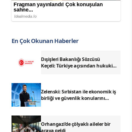
En Çok Okunan Haberler
Dışişleri Bakanlığı Sözcüsü
Keçeli: Türkiye açısından hukuki
sonuç doğurmaz
Zelenski: Sırbistan ile ekonomik iş
birliği ve güvenlik konularını
görüşeceğiz
Orhangazi’de çölyaklı aileler bir
araya geldi