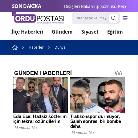
SON DAKİKA
Dışişler
İlçe Haberleri
Gündem
Siyaset
Eğitim
Or
Haberler
Dünya