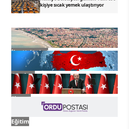
kişiye sıcak yemek ulaştırıyor
İlçe Haberleri
Gündem
Siyaset
Eğitim