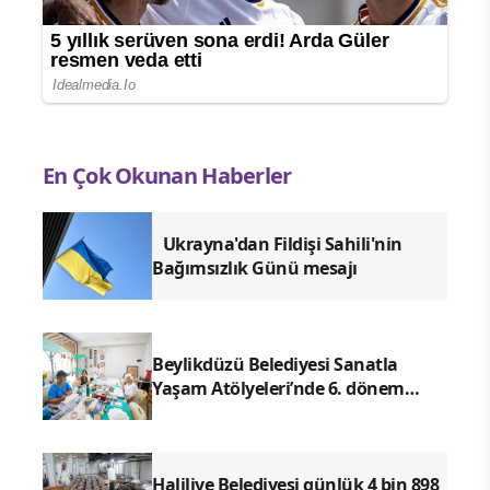
En Çok Okunan Haberler
Ukrayna'dan Fildişi Sahili'nin
Bağımsızlık Günü mesajı
Beylikdüzü Belediyesi Sanatla
Yaşam Atölyeleri’nde 6. dönem
başladı
Haliliye Belediyesi günlük 4 bin 898