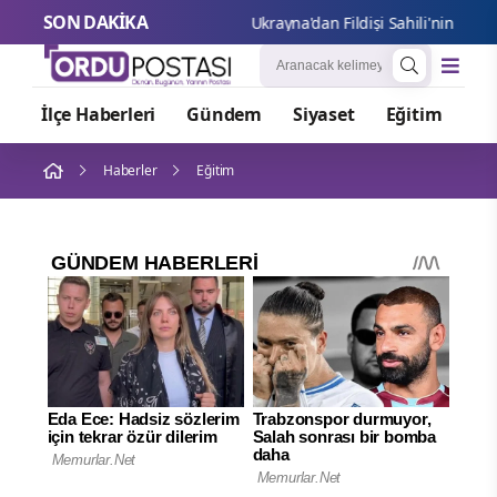
SON DAKİKA
Ukrayna
İlçe Haberleri
Gündem
Siyaset
Eğitim
Or
Haberler
Eğitim