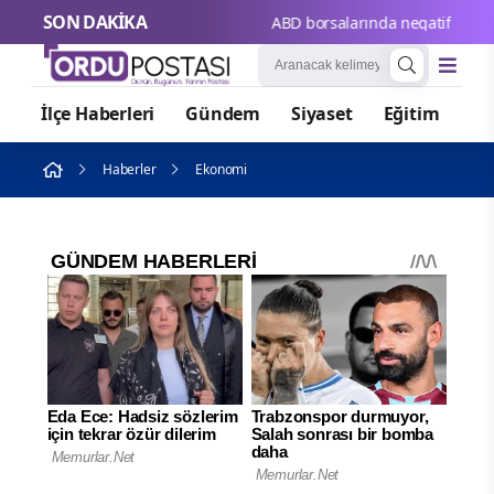
SON DAKİKA
ABD borsalarında negatif seyir
İlçe Haberleri
Gündem
Siyaset
Eğitim
Or
Haberler
Ekonomi