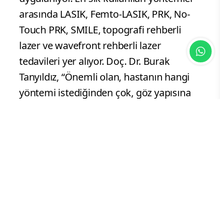
arasında LASIK, Femto-LASIK, PRK, No-
Touch PRK, SMILE, topografi rehberli
lazer ve wavefront rehberli lazer
tedavileri yer alıyor. Doç. Dr. Burak
Tanyıldız, “Önemli olan, hastanın hangi
yöntemi istediğinden çok, göz yapısına
hangi yöntemin daha güvenli ve daha
doğru olduğunun belirlenmesidir. Hangi
yöntemin uygun olduğu hastanın göz
numarasına, kornea kalınlığına, kornea
haritasına, göz kuruluğu durumuna,
yaşına, mesleğine ve beklentisine göre
belirlenmektedir” diyor.