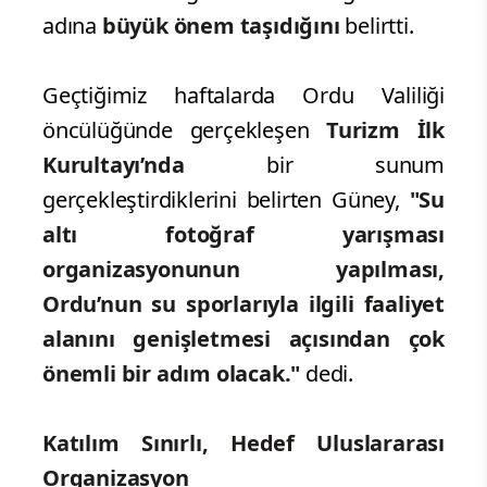
turizmini canlandırmak için
Karadeniz’de bir ilke imza
atacaklarını
duyurdu. Güney,
Ordu’da
düzenlenmesi planlanan su altı
fotoğraf yarışmasının,
kentin tanıtımı
ve su altı zenginliklerinin belgelenmesi
adına
büyük önem taşıdığını
belirtti.
Geçtiğimiz haftalarda Ordu Valiliği
öncülüğünde gerçekleşen
Turizm İlk
Kurultayı’nda
bir sunum
gerçekleştirdiklerini belirten Güney,
"Su
altı fotoğraf yarışması
organizasyonunun yapılması,