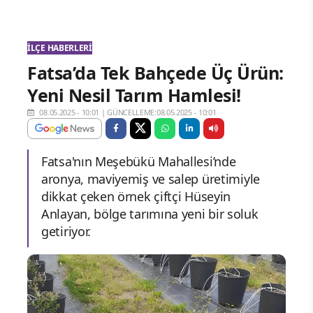
İLÇE HABERLERI
Fatsa’da Tek Bahçede Üç Ürün:
Yeni Nesil Tarım Hamlesi!
08.05.2025 - 10:01
|
GÜNCELLEME:08.05.2025 - 10:01
Fatsa'nın Meşebükü Mahallesi’nde
aronya, maviyemiş ve salep üretimiyle
dikkat çeken örnek çiftçi Hüseyin
Anlayan, bölge tarımına yeni bir soluk
getiriyor.