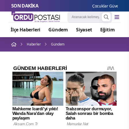
SON DAKİKA
Çocuklar Güvende Ekipl
İlçe Haberleri
Gündem
Siyaset
Eğitim
Or
Haberler
Gündem