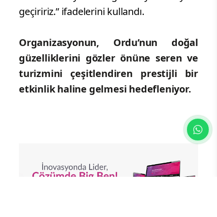
Güney,
“Karadeniz’in en güçlü su altı
lokasyonu Ordu’dur. Biz burada
yıllardır dalış yapıyoruz ama artık
bunu Türkiye'ye ve dünyaya
duyurmanın zamanı geldi.
Umuyoruz
alnımızın akıyla bu organizasyonu hayata
geçiririz.” ifadelerini kullandı.
Organizasyonun, Ordu’nun doğal
güzelliklerini gözler önüne seren ve
turizmini çeşitlendiren prestijli bir
etkinlik haline gelmesi hedefleniyor.