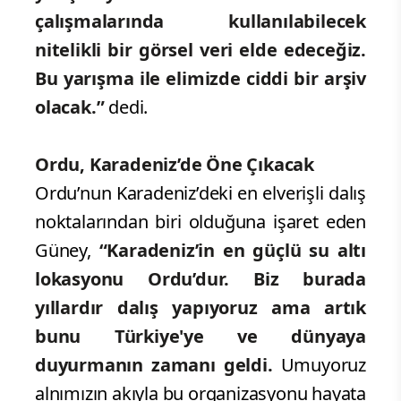
görsellerin Ordu’nun tanıtımında
önemli bir arşiv oluşturacağını
vurguladı.
“Bugün Ordu’nun su altı
güzelliklerini anlatacak nitelikte
doğru düzgün bir kare bile yok. Bu
yarışmayla birlikte tanıtım
çalışmalarında kullanılabilecek
nitelikli bir görsel veri elde edeceğiz.
Bu yarışma ile elimizde ciddi bir arşiv
olacak.”
dedi.
Ordu, Karadeniz’de Öne Çıkacak
Ordu’nun Karadeniz’deki en elverişli dalış
noktalarından biri olduğuna işaret eden