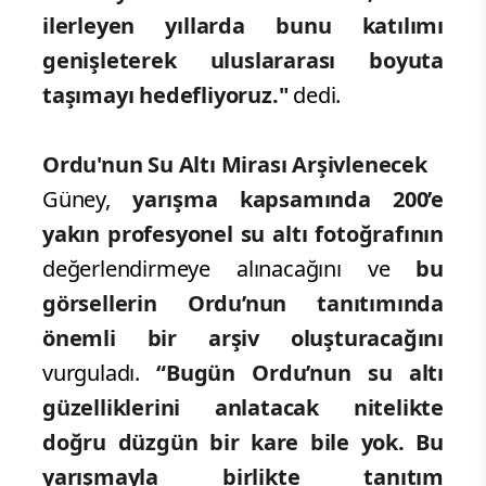
profesyonel düzeyde gerçekleşeceğini
vurgulayan Güney, Türkiye genelinde su
altı fotoğrafçılığıyla ilgilenen
profesyonellerin davet edileceğini
belirterek,
"İlk organizasyon olması
nedeniyle katılım sınırlı olacak, ancak
ilerleyen yıllarda bunu katılımı
genişleterek uluslararası boyuta
taşımayı hedefliyoruz."
dedi.
Ordu'nun Su Altı Mirası Arşivlenecek
Güney,
yarışma kapsamında 200’e
yakın profesyonel su altı fotoğrafının
değerlendirmeye alınacağını ve
bu