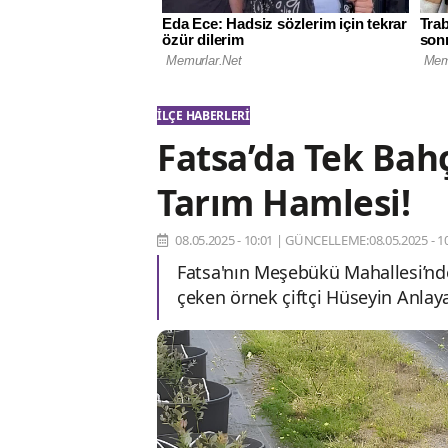
İLÇE HABERLERI
Fatsa’da Tek Bah
Tarım Hamlesi!
08.05.2025 - 10:01
|
GÜNCELLEME:08.05.2025 - 10
Fatsa'nın Meşebükü Mahallesi’nde
çeken örnek çiftçi Hüseyin Anlaya