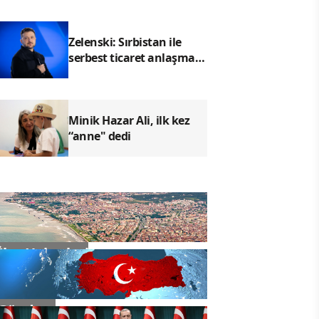
Zelenski: Sırbistan ile
serbest ticaret anlaşması
için çalışıyoruz
Minik Hazar Ali, ilk kez
“anne" dedi
İlçe Haberleri
Gündem