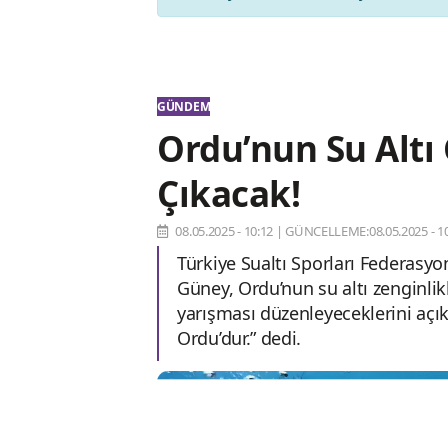
GÜNDEM
Ordu’nun Su Altı
Çıkacak!
08.05.2025 - 10:12
|
GÜNCELLEME:08.05.2025 - 10
Türkiye Sualtı Sporları Federasyo
Güney, Ordu’nun su altı zenginlikl
yarışması düzenleyeceklerini açık
Ordu’dur.” dedi.