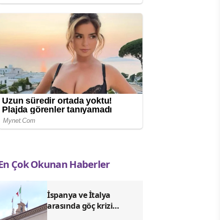
En Çok Okunan Haberler
İspanya ve İtalya
arasında göç krizi
nedeniyle sınır gerilimi