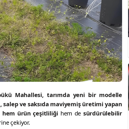
bükü Mahallesi, tarımda yeni bir modelle
, salep ve saksıda maviyemiş üretimi yapan
 hem ürün çeşitliliği
hem de
sürdürülebilir
rine çekiyor.