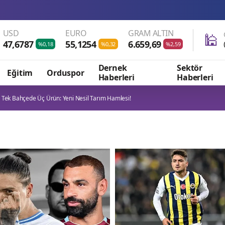
İspanya ve
USD
EURO
GRAM ALTIN
🕌
47,6787
55,1254
6.659,69
%0,18
%0,32
%2,59
Dernek
Sektör
Eğitim
Orduspor
Haberleri
Haberleri
a Tek Bahçede Üç Ürün: Yeni Nesil Tarım Hamlesi!