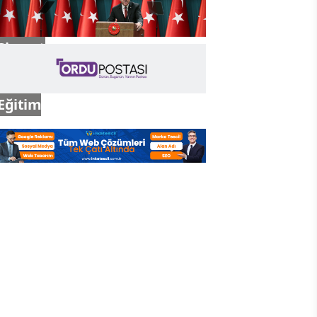
Siyaset
Eğitim