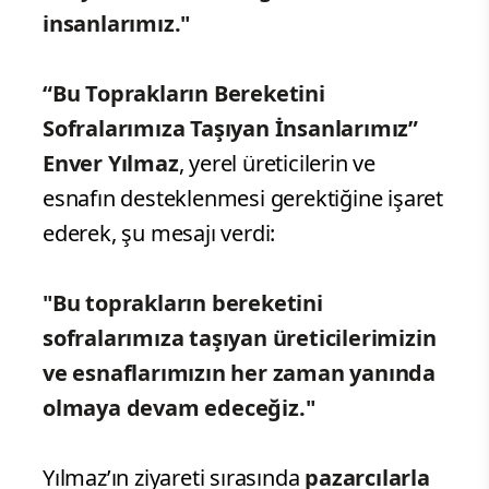
ilçesinde köy ürünleri satan pazarcıları
ziyaret etti.
Tezgâh başındaki esnafla
sohbet eden Yılmaz,
üreticilerin ve
emekçi pazarcıların yanında olduklarını
vurguladı.
Yılmaz, yaptığı açıklamada şu
ifadeleri kullandı:
"Köy ürünleri satan emekçi pazarcı
kardeşlerimizi ve büyüklerimizi
ziyaret ettik. Hal ve hatırlarını
sorduk, hayırlı ve bol kazançlar
diledik. Her biri, sabahın ilk
ışıklarında tezgâhını kuran, alın