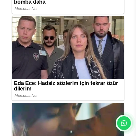
Yorum yazarak
topluluk kurallarımızı
kabul
etmiş bulunuyor ve tüm sorumluluğu
üstleniyorsunuz. Yazılan yorumlardan
sitemiz hiçbir şekilde sorumlu tutulamaz.