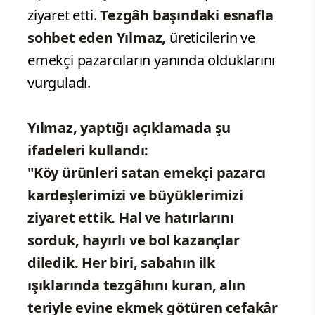
İYİ Parti Genel Başkan Yardımcısı
Enver Yılmaz
, Ordu’nun Altınordu