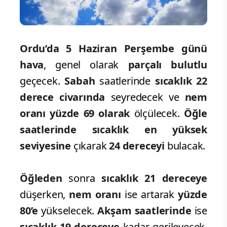
Ordu’da 5 Haziran Perşembe
günü
hava
, genel olarak
parçalı bulutlu
geçecek.
Sabah
saatlerinde
sıcaklık 22
derece civarında
seyredecek ve
nem
oranı yüzde 69 olarak
ölçülecek.
Öğle
saatlerinde sıcaklık en yüksek
seviyesine
çıkarak
24 dereceyi
bulacak.
Öğleden
sonra
sıcaklık 21 dereceye
düşerken,
nem oranı
ise artarak
yüzde
80’e
yükselecek.
Akşam saatlerinde
ise
sıcaklık 19 dereceye
kadar gerileyecek,