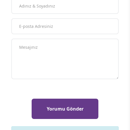
Yılmaz’ın ziyareti sırasında
pazarcılarla
samimi diyaloglar kurduğu,
taleplerini
dinlediği ve vatandaşlarla da sohbet
ettiği gözlendi.
Yorum Yazın