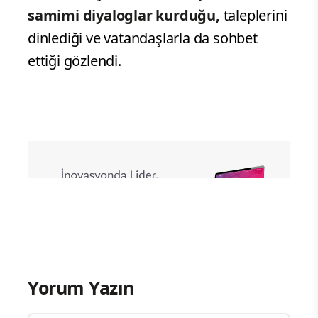
teriyle evine ekmek götüren cefakâr
insanlarımız."
“Bu Toprakların Bereketini
Sofralarımıza Taşıyan İnsanlarımız”
Enver Yılmaz
, yerel üreticilerin ve
esnafın desteklenmesi gerektiğine işaret
ederek, şu mesajı verdi:
"Bu toprakların bereketini
sofralarımıza taşıyan üreticilerimizin
ve esnaflarımızın her zaman yanında
olmaya devam edeceğiz."