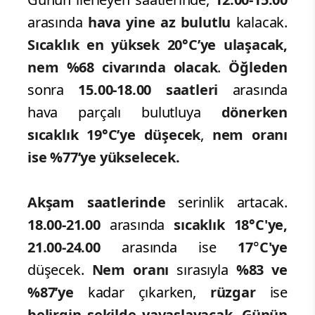
arasında
hava yine az bulutlu
kalacak.
Sıcaklık en yüksek 20°C’ye ulaşacak,
nem %68 civarında olacak
.
Öğleden
sonra
15.00-18.00
saatleri
arasında
hava parçalı bulutluya
dönerken
sıcaklık 19°C’ye düşecek
,
nem oranı
ise %77’ye yükselecek.
Akşam saatlerinde
serinlik artacak.
18.00-21.00
arasında
sıcaklık
18°C'ye,
21.00-24.00
arasında ise
17
°
C'ye
düşecek.
Nem oranı
sırasıyla
%83 ve
%87’ye
kadar çıkarken,
rüzgar
ise
belirgin şekilde yavaşlayacak
.
Günün