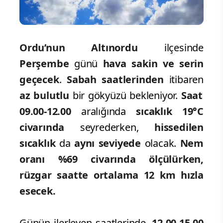
Ordu’nun Altınordu
ilçesinde
Perşembe
günü
hava sakin ve serin
geçecek
.
Sabah saatlerinden
itibaren
az bulutlu
bir gökyüzü bekleniyor.
Saat
09.00-12.00
aralığında
sıcaklık 19°C
civarında
seyrederken,
hissedilen
sıcaklık
da
aynı seviyede
olacak.
Nem
oranı %69 civarında ölçülürken,
rüzgar saatte ortalama 12 km hızla
esecek.
Günün ilerleyen saatlerinde,
12.00-15.00