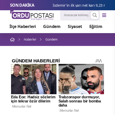
SON DAKİKA
İsdemir'i
İlçe Haberleri
Gündem
Siyaset
Eğitim
Or
Haberler
Gündem