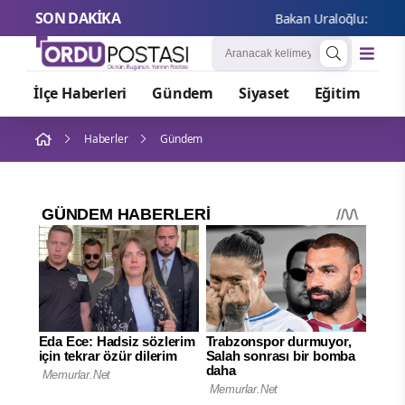
SON DAKİKA
Bakan Uraloğlu: Ankara-
İlçe Haberleri
Gündem
Siyaset
Eğitim
Or
Haberler
Gündem