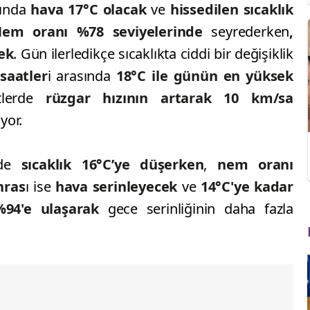
ında
hava 17°C olacak
ve
hissedilen sıcaklık
m oranı %78 seviyelerinde
seyrederken
,
ek
. Gün ilerledikçe sıcaklıkta ciddi bir değişiklik
 saatler
i arasında
18°C ile günün en yüksek
lerde
rüzgar hızının artarak 10 km/sa
yor.
nde
sıcaklık 16°C’ye düşerken
,
nem oranı
nras
ı ise
hava serinleyecek
ve
14°C'ye kadar
%94'e ulaşarak
gece serinliğinin daha fazla