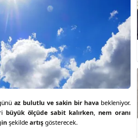
günü
az bulutlu ve sakin bir hava
bekleniyor.
ri
büyük ölçüde sabit kalırken
,
nem oranı
gin
şekilde
artış
gösterecek.