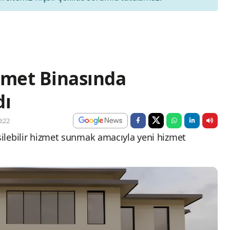
zmet Binasında
dı
:22
işilebilir hizmet sunmak amacıyla yeni hizmet