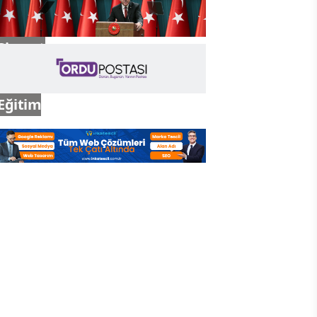
Siyaset
Eğitim