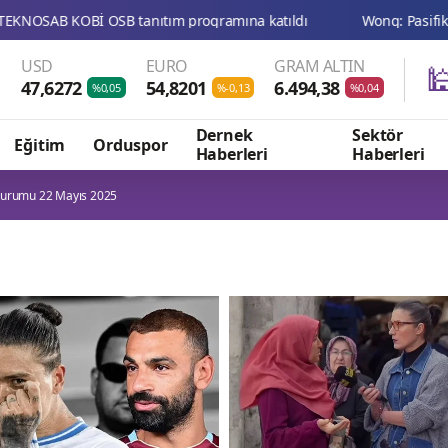
USD
EURO
GRAM ALTIN

47,6272
54,8201
6.494,38
%0,05
%-0,13
%0,04
Dernek
Sektör
Eğitim
Orduspor
Haberleri
Haberleri
urumu 22 Mayıs 2025