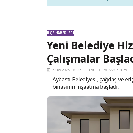
İLÇE HABERLERI
Yeni Belediye Hi
Çalışmalar Başla
22.05.2025 - 10:22
|
GÜNCELLEME:22.05.2025 - 10
Aybastı Belediyesi, çağdaş ve er
binasının inşaatına başladı.