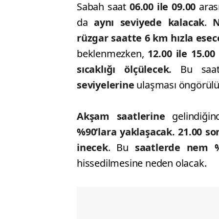
Sabah saat
06.00 ile 09.00
aras
da
aynı seviyede kalacak
.
Ne
rüzgar saatte 6 km hızla esec
beklenmezken,
12.00
ile 15.00
sıcaklığı ölçülecek.
Bu saat
seviyelerine
ulaşması öngörülü
Akşam saatlerine
gelindiği
%90’lara yaklaşacak. 21.00 so
inecek
. Bu
saatlerde nem 
hissedilmesine neden olacak.