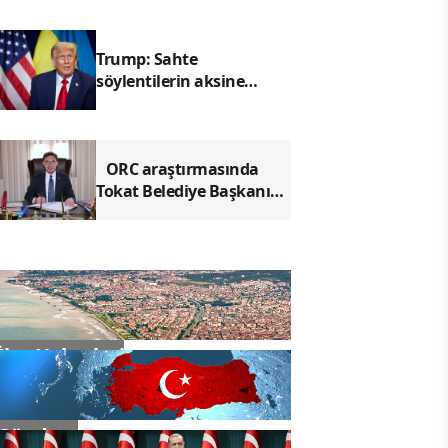
Trump: Sahte
söylentilerin aksine
Filibuster'ın kaldırılması
büyük bir tehdittir
ORC araştırmasında
Tokat Belediye Başkanı
Yazıcıoğlu ilk sırada yer
aldı
İlçe Haberleri
Gündem