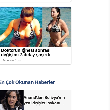
En Çok Okunan Haberler
Anand’dan Bolivya’nın
yeni dışişleri bakanı
Gutierrez’e tebrik