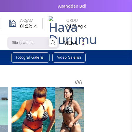
Anand’dan Bolivya’nın yeni dışişleri bakanı Gutierrez’e 
🕌
AKŞAM
ORDU
01:02:13
24.5° Açık
MENU
Fotoğraf Galerisi
Video Galerisi