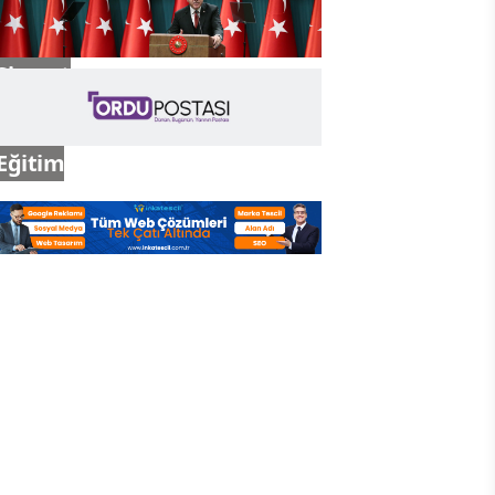
Siyaset
Eğitim