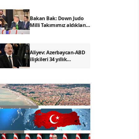
Bakan Bak: Down Judo
Milli Takımımız aldıkları
sonuçla bizleri
gururlandırdı
Aliyev: Azerbaycan-ABD
ilişkileri 34 yıllık
tarihindeki en yüksek
noktasına ulaştı
İlçe Haberleri
Gündem