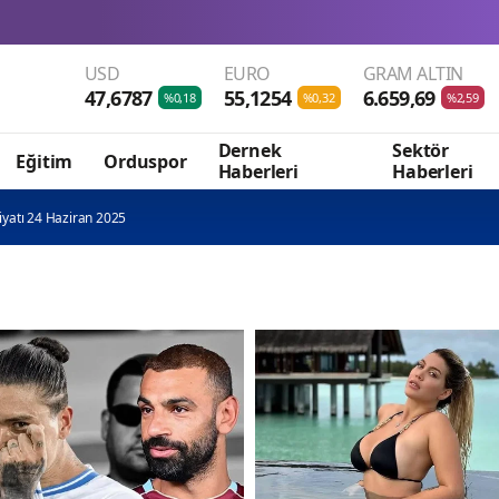
USD
EURO
GRAM ALTIN
47,6787
55,1254
6.659,69
%0,18
%0,32
%2,59
Dernek
Sektör
Eğitim
Orduspor
Haberleri
Haberleri
Fiyatı 24 Haziran 2025