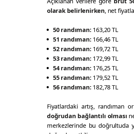
Açıklanan verilere göre
brüt 50
olarak belirlenirken
, net fiyatl
50 randıman:
163,20 TL
51 randıman:
166,46 TL
52 randıman:
169,72 TL
53 randıman:
172,99 TL
54 randıman:
176,25 TL
55 randıman:
179,52 TL
56 randıman:
182,78 TL
Fiyatlardaki artış, randıman or
doğrudan bağlantılı olması
ne
merkezlerinde bu doğrultuda yap