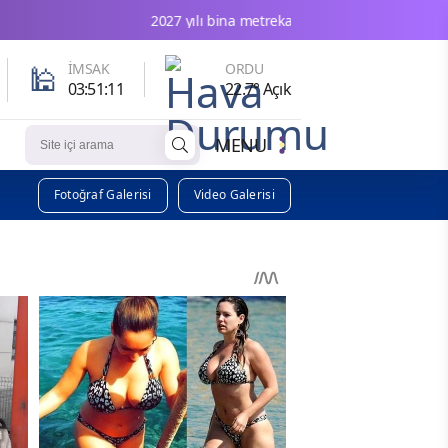
2027 yılı bina metrekare normal inşaat maliyetleri belirlendi
🕌
İMSAK
ORDU
03:51:10
22.7° Açık
MENU
Fotoğraf Galerisi
Video Galerisi