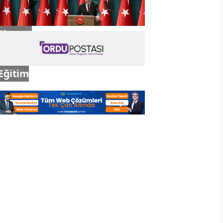
Siyaset
Eğitim