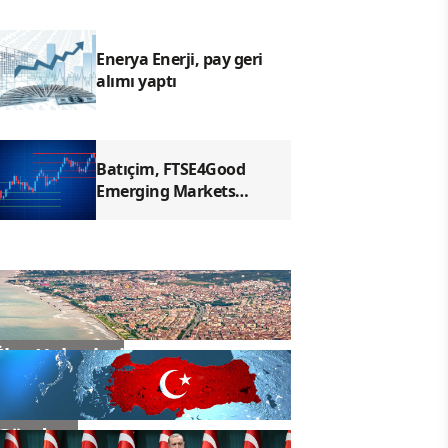
Enerya Enerji, pay geri
alımı yaptı
Batıçim, FTSE4Good
Emerging Markets
Index'e dahil edildi
İlçe Haberleri
Gündem