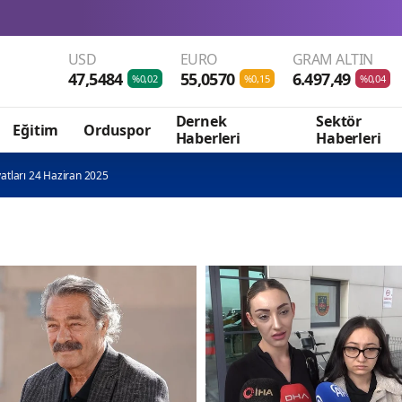
USD
EURO
GRAM ALTIN
47,5484
55,0570
6.497,49
%0,02
%0,15
%0,04
Dernek
Sektör
Eğitim
Orduspor
Haberleri
Haberleri
yatları 24 Haziran 2025