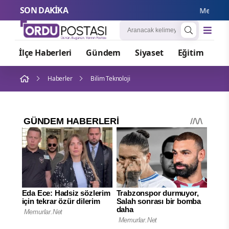
SON DAKİKA
Mekke Ortak
İlçe Haberleri
Gündem
Siyaset
Eğitim
Or
Haberler
Bilim Teknoloji