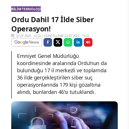
BILIM TEKNOLOJI
Ordu Dahil 17 İlde Siber
Operasyon!
22.07.2025 - 12:22
|
GÜNCELLEME:22.07.2025 - 12:22
Emniyet Genel Müdürlüğü
koordinesinde aralarında Ordu’nun da
bulunduğu 17 il merkezli ve toplamda
36 ilde gerçekleştirilen siber suç
operasyonlarında 179 kişi gözaltına
alındı, bunlardan 46’sı tutuklandı.