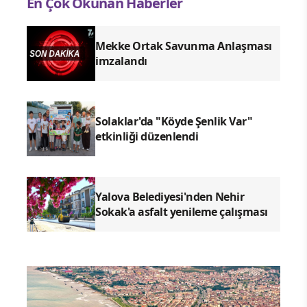
En Çok Okunan Haberler
Mekke Ortak Savunma Anlaşması
imzalandı
Solaklar'da "Köyde Şenlik Var"
etkinliği düzenlendi
Yalova Belediyesi'nden Nehir
Sokak'a asfalt yenileme çalışması