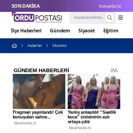
SON DAKİKA
Konya'da bisiklet fe
İlçe Haberleri
Gündem
Siyaset
Eğitim
Or
Haberler
Ekonomi