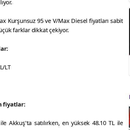
ıyor.
x Kurşunsuz 95 ve V/Max Diesel fiyatları sabit
üçük farklar dikkat çekiyor.
lar:
L/LT
 fiyatlar:
le Akkuş'ta satılırken, en yüksek 48.10 TL ile