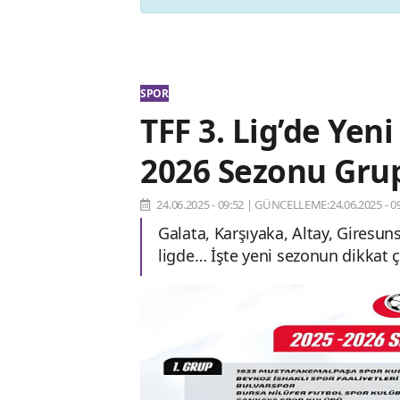
SPOR
TFF 3. Lig’de Yen
2026 Sezonu Grup 
24.06.2025 - 09:52
|
GÜNCELLEME:24.06.2025 - 09
Galata, Karşıyaka, Altay, Giresun
ligde… İşte yeni sezonun dikkat ç