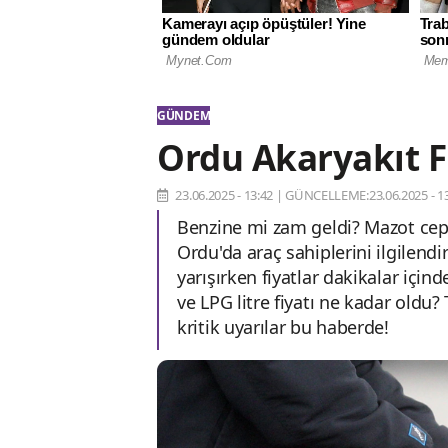
GÜNDEM
Ordu Akaryakıt F
23.06.2025 - 13:42
|
GÜNCELLEME:23.06.2025 - 13
Benzine mi zam geldi? Mazot cep y
Ordu'da araç sahiplerini ilgilendi
yarışırken fiyatlar dakikalar içi
ve LPG litre fiyatı ne kadar oldu
kritik uyarılar bu haberde!