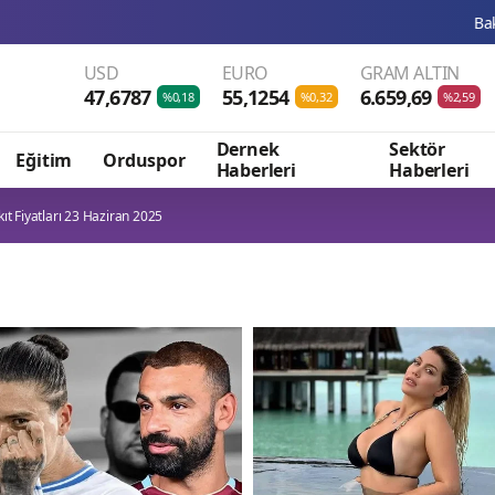
Bakan Uraloğlu’ndan
USD
EURO
GRAM ALTIN
47,6787
55,1254
6.659,69
%0,18
%0,32
%2,59
Dernek
Sektör
Eğitim
Orduspor
Haberleri
Haberleri
ıt Fiyatları 23 Haziran 2025