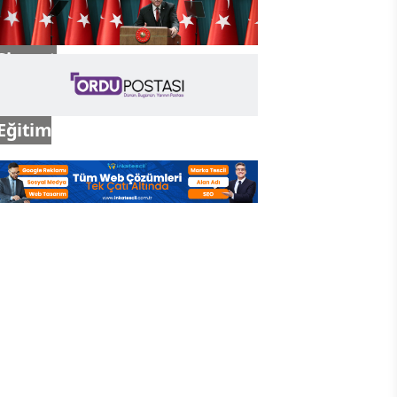
Siyaset
Eğitim