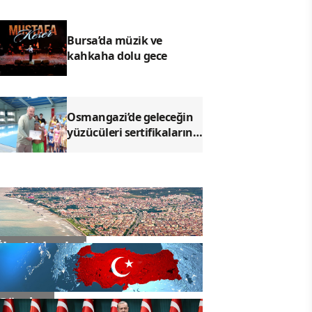
vurgusu
Bursa’da müzik ve
kahkaha dolu gece
Osmangazi’de geleceğin
yüzücüleri sertifikalarını
aldı
İlçe Haberleri
Gündem