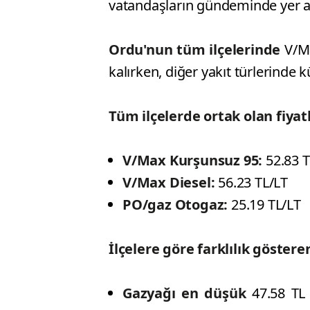
vatandaşların gündeminde yer al
Ordu'nun tüm ilçelerinde
V/Ma
kalırken, diğer yakıt türlerinde k
Tüm ilçelerde ortak olan fiyat
V/Max Kurşunsuz 95:
52.83 T
V/Max Diesel:
56.23 TL/LT
PO/gaz Otogaz:
25.19 TL/LT
İlçelere göre farklılık gösteren
Gazyağı en düşük
47.58 TL i