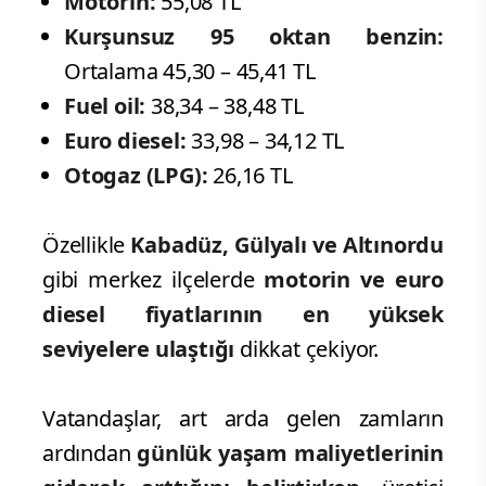
Motorin:
55,08 TL
Kurşunsuz 95 oktan benzin:
Ortalama 45,30 – 45,41 TL
Fuel oil:
38,34 – 38,48 TL
Euro diesel:
33,98 – 34,12 TL
Otogaz (LPG):
26,16 TL
Özellikle
Kabadüz, Gülyalı ve Altınordu
gibi merkez ilçelerde
motorin ve euro
diesel fiyatlarının en yüksek
seviyelere ulaştığı
dikkat çekiyor.
Vatandaşlar, art arda gelen zamların
ardından
günlük yaşam maliyetlerinin