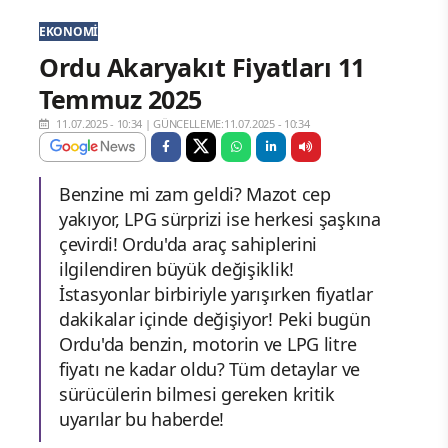
EKONOMI
Ordu Akaryakıt Fiyatları 11
Temmuz 2025
11.07.2025 - 10:34
|
GÜNCELLEME:11.07.2025 - 10:34
Benzine mi zam geldi? Mazot cep
yakıyor, LPG sürprizi ise herkesi şaşkına
çevirdi! Ordu'da araç sahiplerini
ilgilendiren büyük değişiklik!
İstasyonlar birbiriyle yarışırken fiyatlar
dakikalar içinde değişiyor! Peki bugün
Ordu'da benzin, motorin ve LPG litre
fiyatı ne kadar oldu? Tüm detaylar ve
sürücülerin bilmesi gereken kritik
uyarılar bu haberde!