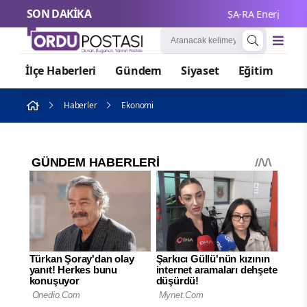
SON DAKİKA
ŞA-RA Enerji'nin ilk 
İlçe Haberleri
Gündem
Siyaset
Eğitim
Or
Haberler
Ekonomi