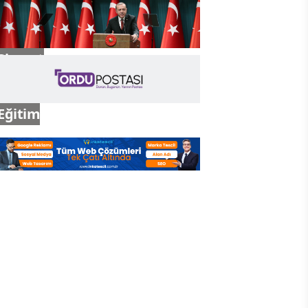
Gündem
Siyaset
Eğitim