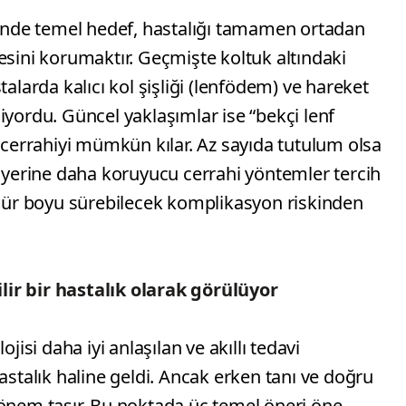
nde temel hedef, hastalığı tamamen ortadan
esini korumaktır. Geçmişte koltuk altındaki
talarda kalıcı kol şişliği (lenfödem) ve hareket
biliyordu. Güncel yaklaşımlar ise “bekçi lenf
ı cerrahiyi mümkün kılar. Az sayıda tutulum olsa
ı yerine daha koruyucu cerrahi yöntemler tercih
 ömür boyu sürebilecek komplikasyon riskinden
ir bir hastalık olarak görülüyor
si daha iyi anlaşılan ve akıllı tedavi
astalık haline geldi. Ancak erken tanı ve doğru
 önem taşır. Bu noktada üç temel öneri öne