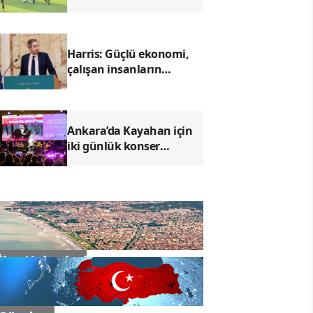
gençler arasında dostluk
maçı
Harris: Güçlü ekonomi,
çalışan insanların
ilerlemesine yardımcı
olmalı
Ankara’da Kayahan için
iki günlük konser
programı düzenlendi
İlçe Haberleri