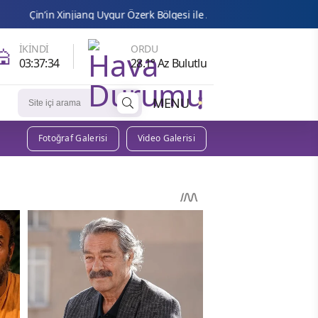
njiang Uygur Özerk Bölgesi ile ABD’li gençler arasında dostluk maçı
🕌
İKINDI
ORDU
03:37:32
28.1° Az Bulutlu
MENU
Fotoğraf Galerisi
Video Galerisi