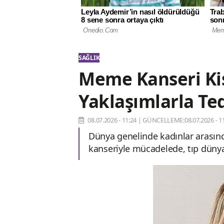
SAĞLIK
Meme Kanseri Kiş
Yaklaşımlarla Ted
08.07.2026 - 11:24
|
GÜNCELLEME:08.07.2026 - 11
Dünya genelinde kadınlar arasın
kanseriyle mücadelede, tıp düny