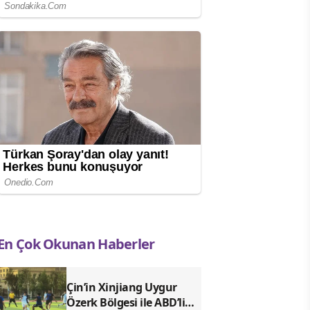
En Çok Okunan Haberler
Çin’in Xinjiang Uygur
Özerk Bölgesi ile ABD’li