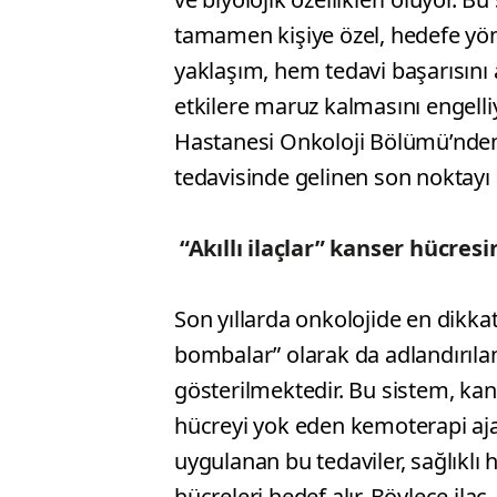
tamamen kişiye özel, hedefe yönel
yaklaşım, hem tedavi başarısını 
etkilere maruz kalmasını engell
Hastanesi Onkoloji Bölümü’nden
tedavisinde gelinen son noktayı 
“Akıllı ilaçlar” kanser hücresi
Son yıllarda onkolojide en dikkat
bombalar” olarak da adlandırılan
gösterilmektedir. Bu sistem, kans
hücreyi yok eden kemoterapi aja
uygulanan bu tedaviler, sağlıklı
hücreleri hedef alır. Böylece ilaç