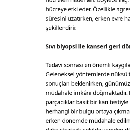
hücreye etki eder. Özellikle agr
süresini uzatırken, erken evre h
şekillendirir.
Sıvı biyopsi ile kanseri geri
Tedavi sonrası en önemli kaygılar
Geleneksel yöntemlerde nüksü t
sonuçları beklenirken, günümüzd
müdahale imkânı doğmaktadır. 
parçacıklar basit bir kan testiyl
herhangi bir bulgu ortaya çıkmad
erken dönemde müdahale edilme
daha stratejik şekilde yeniden 