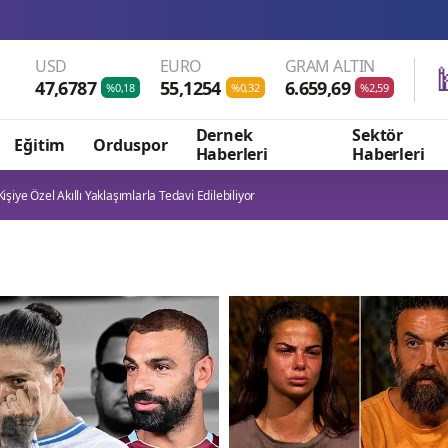
Çin’in Xi
USD
EURO
GRAM ALTIN
47,6787
55,1254
6.659,69
%0,18
%0,32
%2,59
Dernek
Sektör
Eğitim
Orduspor
Haberleri
Haberleri
iye Özel Akıllı Yaklaşımlarla Tedavi Edilebiliyor