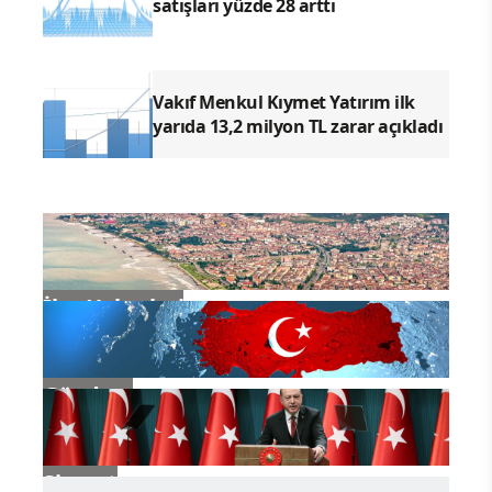
barbunya ve börülce gibi besinler; hem
ekonomik hem de besleyici özellikleriyle
sağlıklı beslenmenin vazgeçilmezleri
arasında.
Kardiyoloji Uzmanı Prof. Dr. Süha
Çetin,
yapılan güncel araştırmalara da
değinerek şunları söyledi;
“Araştırmalar
gösteriyor ki, düzenli baklagiller tüketen
kişilerde kolesterol ve tansiyon değerleri
daha düşük seyrediyor, vücut kitle indeksi
daha sağlıklı oluyor ve Tip 2 diyabet riski
azalıyor. Ayrıca 2023 yılında yayımlanan
kapsamlı bir çalışma ise, günlük