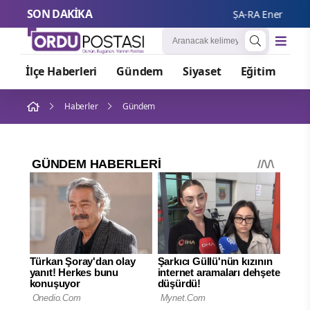
SON DAKİKA
ŞA-RA Enerji'nin ilk
İlçe Haberleri
Gündem
Siyaset
Eğitim
Or
Haberler
Gündem