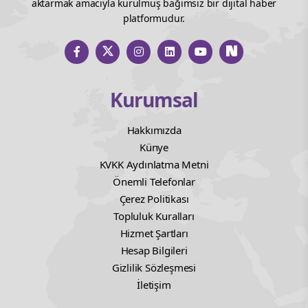
Fındık, badem, ceviz ve tuzsuz yer fıstığı
gibi kuruyemişlerin de protein ve lif
açısından zengin olması dikkat çekiyor.
Bu besinler içerdiği sağlıklı yağlar
sayesinde kolesterol seviyelerinin
dengelemesine katkı sağlıyor, aynı
zamanda E vitamini, magnezyum,
potasyum gibi önemli vitamin ve
mineralleri de içeriyor.
Tohumlar ve Tahıllar Damar Sağlığını
Koruyor
İstanbul Okan Üniversitesi
Hastanesi, Kardiyoloji Uzmanı Prof.