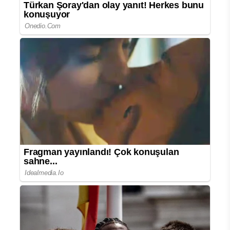
ihmal edilebiliyor ve önerilen miktarın
altında kalabiliyor. Oysa hem protein
hem de lif içeren besinler; uzun süre
tokluk sağlamanın yanı sıra kalp-damar
hastaları başta olmak üzere birçok
kronik hastalığın gelişme riskinin
azaltılmasına katkı sağlıyor.
İstanbul Okan Üniversitesi Hastanesi
Kardiyoloji Uzmanı Prof. Dr. Süha
Çetin
, kadınların günlük ortalama 25
gram, erkeklerin ise 38 gram lif
tüketmesi gerektiğini belirtiyor. Kırmızı
et, tavuk ve balık gibi yüksek proteinli