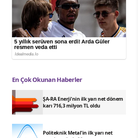
besinlerin lif içermediğini söyleyen Prof.
Dr. Çetin, sebze ve meyvelerin lif
açısından zengin olmasına rağmen
protein miktarlarının düşük olduğunu
söylüyor. Bu nedenle hem protein hem
de lif bakımından zengin besinleri
düzenli olarak tüketmek büyük önem
taşıyor.
Kalp Dostu Beslenmede Baklagiller
İlk Sırada!
Protein ve lifi aynı anda yüksek oranda
içeren besinlerin başında baklagiller
geliyor. Nohut, mercimek, kuru fasulye,