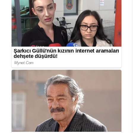
Tabağınızdan Başlıyor
09.07.2026 - 10:56
|
GÜNCELLEME:09.07.2026 - 10:56
Sağlıklı beslenmenin temel taşlarından
biri olan protein ve lif, vücudun farklı
ihtiyaçlarını karşılayan iki önemli besin
öğesi olarak öne çıkıyor.
Sağlıklı beslenmenin temel taşlarından
biri olan protein ve lif, vücudun farklı
ihtiyaçlarını karşılayan iki önemli besin
öğesi olarak öne çıkıyor. Ancak günlük
beslenmede protein tüketimi çoğu
zaman yeterli düzeyde olurken, lif alımı