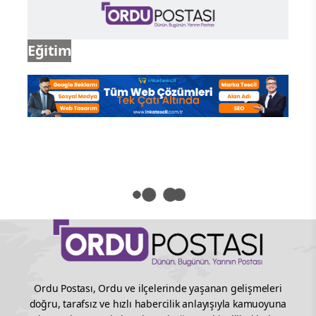
beslenmeye yaklaşık 50 gram baklagiller
eklenmesinin dış etkenlere bağlı olmayan
ölüm riskini yüzde 6 oranında azalttığını
ortaya koyuyor.”
Soya ve Kuru Yemişler Kalbi
Destekliyor
Soya fasulyesi ve soya ürünleri de hem
protein hem lif açısından önemli besinler
arasında yer alıyor. Tofu, soya sütü ve
fermente soya ürünleri yalnızca kaliteli
bitkisel protein sağlamakla kalmıyor,
aynı zamanda omega-3 ve omega-6 yağ
asitleri bakımından da oldukça zengin.