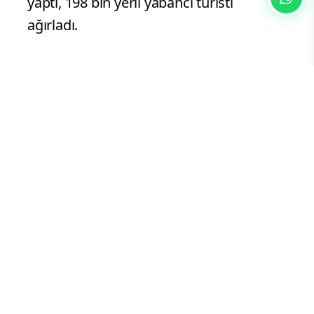
yaptı, 198 bin yerli yabancı turisti
ağırladı.
Kaynak: (BYZHA) Beyaz Haber Ajansı