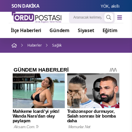
SON DAKİKA
YÖK, akıllı üretim 
İlçe Haberleri
Gündem
Siyaset
Eğitim
Or
Haberler
Sağlık