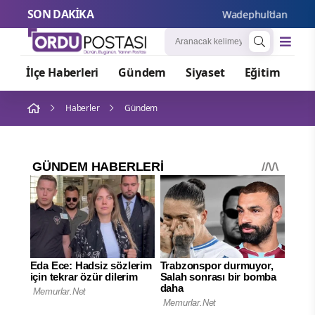
SON DAKİKA
Wadephul’dan Rusya’ya ba
İlçe Haberleri
Gündem
Siyaset
Eğitim
Or
Haberler
Gündem