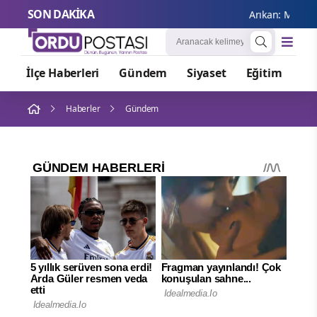
SON DAKİKA
Arıkan: Mesele, terö
İlçe Haberleri
Gündem
Siyaset
Eğitim
Or
Haberler
Gündem