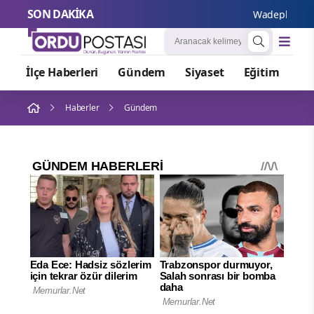
SON DAKİKA
Wadephul’dan Rus
İlçe Haberleri
Gündem
Siyaset
Eğitim
Or
Haberler
Gündem