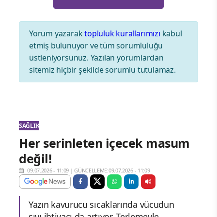
Yorum yazarak
topluluk kurallarımızı
kabul
etmiş bulunuyor ve tüm sorumluluğu
üstleniyorsunuz. Yazılan yorumlardan
sitemiz hiçbir şekilde sorumlu tutulamaz.
SAĞLIK
Her serinleten içecek masum
değil!
09.07.2026 - 11:09
|
GÜNCELLEME:09.07.2026 - 11:09
Yazın kavurucu sıcaklarında vücudun
sıvı ihtiyacı da artıyor. Terlemeyle