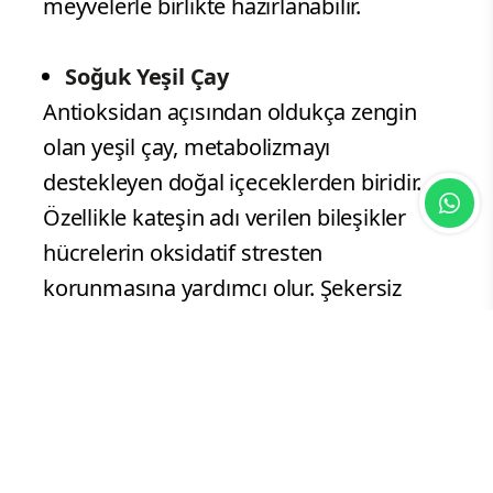
meyvelerle birlikte hazırlanabilir.
Soğuk Yeşil Çay
Antioksidan açısından oldukça zengin
olan yeşil çay, metabolizmayı
destekleyen doğal içeceklerden biridir.
Özellikle kateşin adı verilen bileşikler
hücrelerin oksidatif stresten
korunmasına yardımcı olur. Şekersiz
olarak hazırlandığında kalori içermez ve
sıcak havalarda ferahlatıcı bir alternatif
sunar. Kafein içerdiği için hamileler,
tansiyon hastaları ve kafeine duyarlı
kişiler tüketim miktarına dikkat etmelidir.