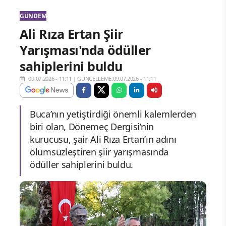
GÜNDEM
Ali Rıza Ertan Şiir
Yarışması'nda ödüller
sahiplerini buldu
09.07.2026 - 11:11
|
GÜNCELLEME:09.07.2026 - 11:11
Buca’nın yetiştirdiği önemli kalemlerden
biri olan, Dönemeç Dergisi’nin
kurucusu, şair Ali Rıza Ertan’ın adını
ölümsüzleştiren şiir yarışmasında
ödüller sahiplerini buldu.