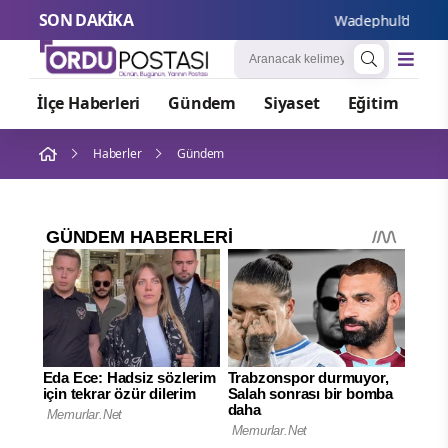
SON DAKİKA
Wadephul’dan Rusya’
İlçe Haberleri
Gündem
Siyaset
Eğitim
Or
Haberler
Gündem