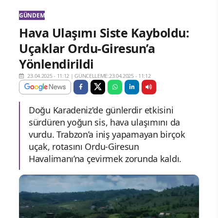
GÜNDEM
Hava Ulaşımı Siste Kayboldu:
Uçaklar Ordu-Giresun’a
Yönlendirildi
23.04.2025 - 11:12
|
GÜNCELLEME:23.04.2025 - 11:12
Doğu Karadeniz'de günlerdir etkisini
sürdüren yoğun sis, hava ulaşımını da
vurdu. Trabzon’a iniş yapamayan birçok
uçak, rotasını Ordu-Giresun
Havalimanı’na çevirmek zorunda kaldı.