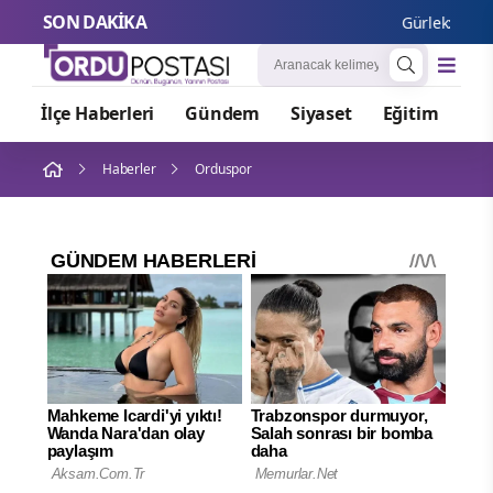
SON DAKİKA
Gürlek: Çocuk a
İlçe Haberleri
Gündem
Siyaset
Eğitim
Or
Haberler
Orduspor