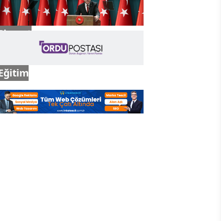
Siyaset
Eğitim