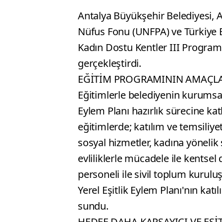
Antalya Büyükşehir Belediyesi, Av
Nüfus Fonu (UNFPA) ve Türkiye Bel
Kadın Dostu Kentler III Program
gerçekleştirdi.
EĞİTİM PROGRAMININ AMAÇL
Eğitimlerle belediyenin kurumsal 
Eylem Planı hazırlık sürecine k
eğitimlerde; katılım ve temsiliyet
sosyal hizmetler, kadına yönelik
evliliklerle mücadele ile kentsel d
personeli ile sivil toplum kuruluş
Yerel Eşitlik Eylem Planı'nın kat
sundu.
HEDEF DAHA KAPSAYICI VE EŞİ