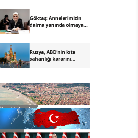
Göktaş: Annelerimizin
daima yanında olmaya
devam edeceğiz
Rusya, ABD’nin kıta
sahanlığı kararını
tanımadığını açıkladı
İlçe Haberleri
Gündem