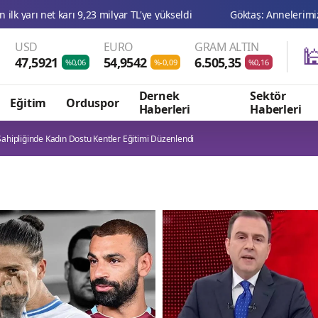
USD
EURO
GRAM ALTIN

47,5921
54,9542
6.505,35
%0,06
%-0,09
%0,16
Dernek
Sektör
Eğitim
Orduspor
Haberleri
Haberleri
ahipliğinde Kadın Dostu Kentler Eğitimi Düzenlendi