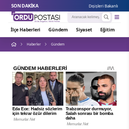
SON DAKİKA
Dışişleri Bakanlığı'nda
İlçe Haberleri
Gündem
Siyaset
Eğitim
Or
Haberler
Gündem