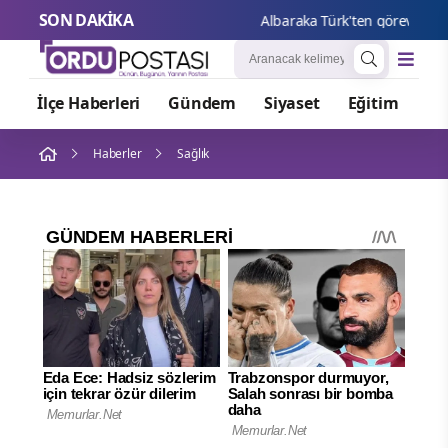
SON DAKİKA
Albaraka Türk'ten görevden ayrı
İlçe Haberleri
Gündem
Siyaset
Eğitim
Or
Haberler
Sağlık