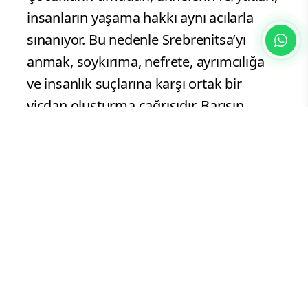
insanların yaşama hakkı aynı acılarla
sınanıyor. Bu nedenle Srebrenitsa’yı
anmak, soykırıma, nefrete, ayrımcılığa
ve insanlık suçlarına karşı ortak bir
vicdan oluşturma çağrısıdır. Barışın,
adaletin ve insan haklarının evrensel
değerler olduğunu hatırlatma
sorumluluğudur.”
“Kendi acımız gibi hissediyoruz”
İzmir Gültepe Makedonya Göçmenleri
Kültür ve Dayanışma Derneği Başkanı ve
Konak Belediyesi Meclis Üyesi Birol