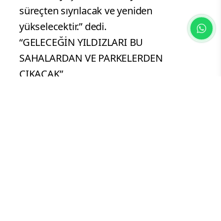
süreçten sıyrılacak ve yeniden
yükselecektir.” dedi.
“GELECEĞİN YILDIZLARI BU
SAHALARDAN VE PARKELERDEN
ÇIKACAK”
Ayrıca Mersin'in gurur kaynağı olan
Çukurova Basketbol Kulübü’nün
EuroCup’taki Avrupa şampiyonluğunu
hatırlatan Başkan Özyiğit, konuşmasını
şöyle sürdürdü: “Spordaki gurur
kaynağımız sadece bununla sınırlı değil;
geçen yıl Mersin'den bir Avrupa
şampiyonu çıkardık. Çukurova Basketbol
Kulübü Kadın Basketbol Takımımız,