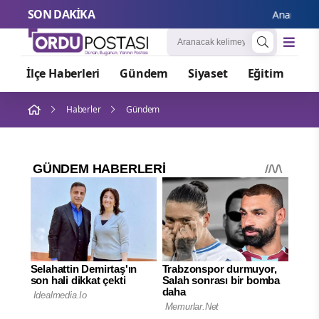
SON DAKİKA
Anand’dan Boli
İlçe Haberleri
Gündem
Siyaset
Eğitim
Or
Haberler
Gündem