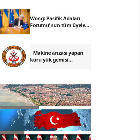
Wong: Pasifik Adaları
Forumu'nun tüm üyeleri
birbirine bağlandı
Makine arızası yapan
kuru yük gemisi
Çanakkale'de güvenli
bölgeye demirletildi
İlçe Haberleri
Gündem