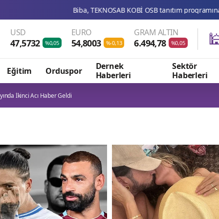
Biba, TEKNOSAB KOBİ OSB tanıtım programına katıldı
USD
EURO
GRAM ALTIN

47,5732
54,8003
6.494,78
%0,05
%-0,13
%0,05
Dernek
Sektör
Eğitim
Orduspor
Haberleri
Haberleri
ında İkinci Acı Haber Geldi