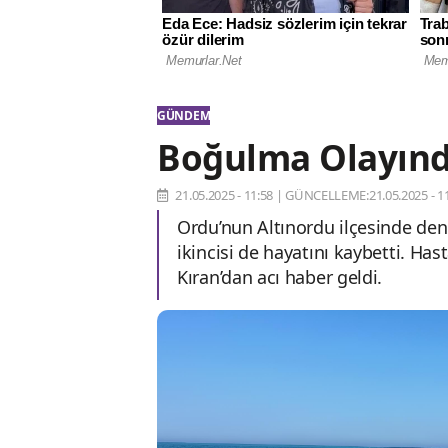
GÜNDEM
Boğulma Olayında
21.05.2025 - 11:58
|
GÜNCELLEME:21.05.2025 - 11
Ordu’nun Altınordu ilçesinde den
ikincisi de hayatını kaybetti. H
Kıran’dan acı haber geldi.