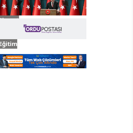
Siyaset
Eğitim