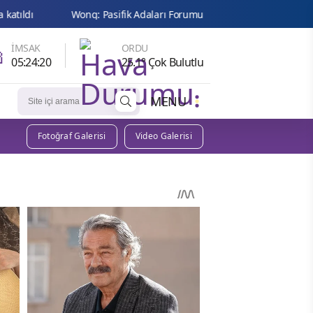
Wong: Pasifik Adaları Forumu'nun tüm üyeleri birbirine bağlandı

İMSAK
ORDU
05:24:19
25.1° Çok Bulutlu
MENU
Fotoğraf Galerisi
Video Galerisi