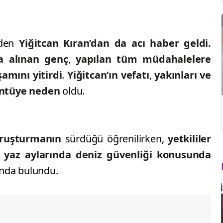
rden
Yiğitcan Kıran’dan da acı haber geldi.
a alınan genç
,
yapılan tüm müdahalelere
mını yitirdi
.
Yiğitcan’ın vefatı
,
yakınları ve
üntüye neden
oldu.
soruşturmanın
sürdüğü öğrenilirken,
yetkililer
le yaz aylarında deniz güvenliği konusunda
ında bulundu.