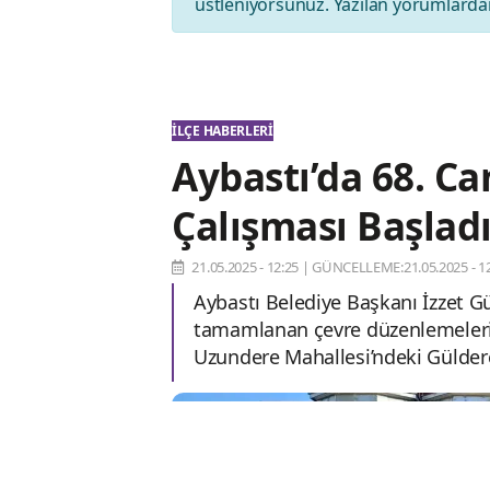
üstleniyorsunuz. Yazılan yorumlardan
İLÇE HABERLERI
Aybastı’da 68. C
Çalışması Başlad
21.05.2025 - 12:25
|
GÜNCELLEME:21.05.2025 - 12
Aybastı Belediye Başkanı İzzet 
tamamlanan çevre düzenlemelerine
Uzundere Mahallesi’ndeki Güldere