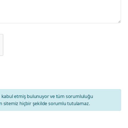
ı
kabul etmiş bulunuyor ve tüm sorumluluğu
 sitemiz hiçbir şekilde sorumlu tutulamaz.