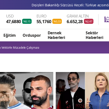
Dışişleri Bakanlığı Sözcüsü Keçeli: Türkiye açısından hukuki sonu
USD
EURO
GRAM ALTIN

47,6880
55,1760
6.652,28
%0,15
%0,33
%2,47
Dernek
Sektör
Eğitim
Orduspor
Haberleri
Haberleri
 Vektörle Mücadele Çalışması