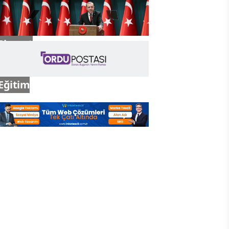
Gündem
Siyaset
Eğitim