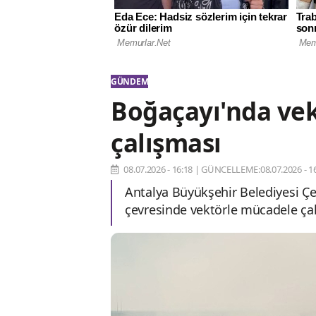
GÜNDEM
Boğaçayı'nda ve
çalışması
08.07.2026 - 16:18
|
GÜNCELLEME:08.07.2026 - 16
Antalya Büyükşehir Belediyesi Çe
çevresinde vektörle mücadele çal