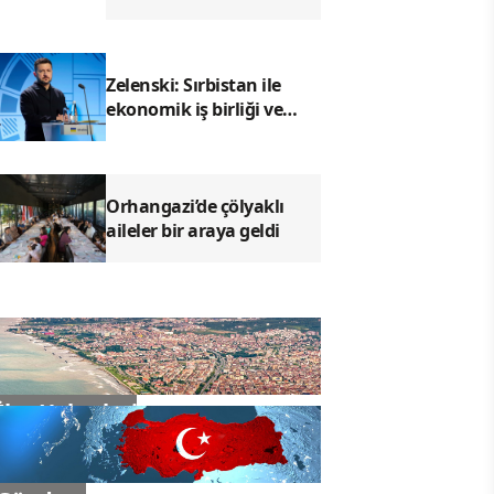
açısından hukuki sonuç
doğurmaz
Zelenski: Sırbistan ile
ekonomik iş birliği ve
güvenlik konularını
görüşeceğiz
Orhangazi’de çölyaklı
aileler bir araya geldi
İlçe Haberleri