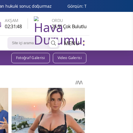
ç doğurmaz
Görgün: TSK Güçlendirme Vakfı'nın Erzurum Bölge Te

AKŞAM
ORDU
02:31:47
25.5° Çok Bulutlu
MENU
Fotoğraf Galerisi
Video Galerisi