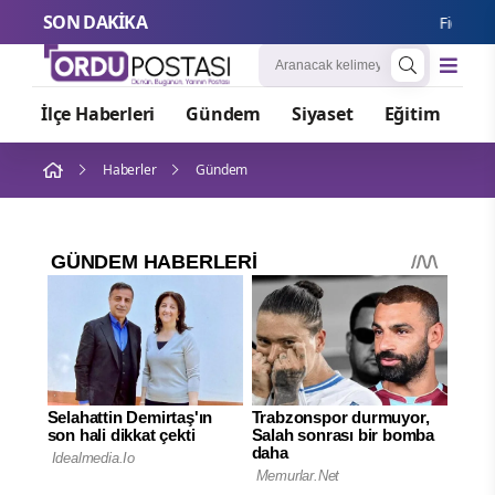
SON DAKİKA
Fidan: Sav
İlçe Haberleri
Gündem
Siyaset
Eğitim
Or
Haberler
Gündem