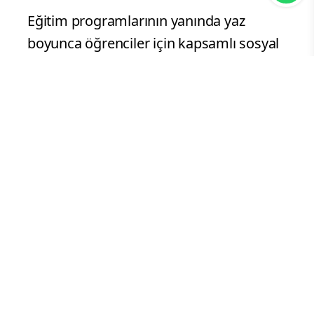
Eğitim programlarının yanında yaz
boyunca öğrenciler için kapsamlı sosyal
ve kültürel etkinlikler de
gerçekleştirilecek.
Diyanet’in Yaz Kursları’ndaki çocuklarla
birlikte 55 bin öğrencinin katılımıyla Kent
Ormanı, Dutlukır Parkı, Kozağaç Parkı ve
Şehir Parkı'nda oyun kampları
düzenlenecek. "Şehrin Kalbinde
Yolculuk" etkinliği kapsamında ise
öğrenciler Konya'nın tarihi ve kültürel
mirasını yerinde tanırken, yüzme
etkinlikleriyle de yaz dönemini sportif