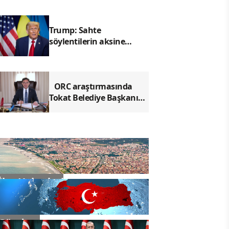
Trump: Sahte
söylentilerin aksine
Filibuster'ın kaldırılması
büyük bir tehdittir
ORC araştırmasında
Tokat Belediye Başkanı
Yazıcıoğlu ilk sırada yer
aldı
İlçe Haberleri
Gündem