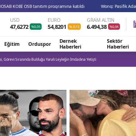
USD
EURO
GRAM ALTIN
47,6272
54,8201
6.494,38
%0,05
%-0,13
%0,04
Dernek
Sektör
Eğitim
Orduspor
Haberleri
Haberleri
si, Görevi Sırasında Bulduğu Yaralı Leyleğin İmdadına Yetişti