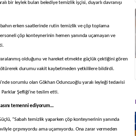
lı bir leylek bulan belediye temizlik işçisi, duyarlı davranışı
bahın erken saatlerinde rutin temizlik ve çöp toplama
k personeli çöp konteynerinin hemen yanında uçamayan ve
i.
yaralanmış olduğunu ve hareket etmekte güçlük çektiğini gören
a götürerek durumu vakit kaybetmeden yetkililere bildirdi.
ü’nde sorumlu olan Gökhan Oduncuoğlu yaralı leyleği tedavisi
arklar Şefliği’ne teslim etti.
uşmasını temenni ediyorum…
 Güçlü, “Sabah temizlik yaparken çöp konteynerinin yanında
 havliyle çırpınıyordu ama uçamıyordu. Ona zarar vermeden