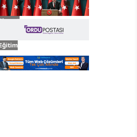
Siyaset
Eğitim