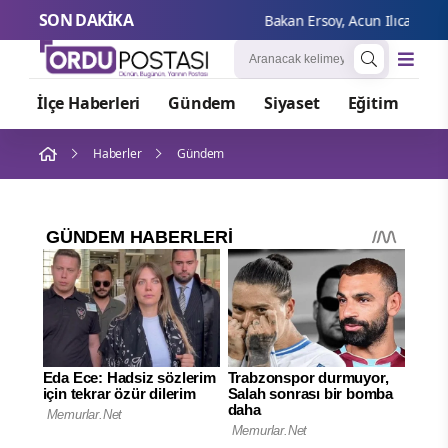
SON DAKİKA
Bakan Ersoy, Acun Ilıcalı ile bir 
İlçe Haberleri
Gündem
Siyaset
Eğitim
Or
Haberler
Gündem