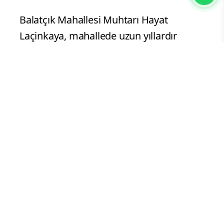
Balatçık Mahallesi Muhtarı Hayat
Laçinkaya, mahallede uzun yıllardır
yaşanan altyapı sorunlarının çözüme
kavuşmasından duyduğu memnuniyeti
dile getirerek, çalışmaları yerinde
inceleyen İzmir Büyükşehir Belediye
Başkanı Dr. Cemil Tugay ile İZSU
ekiplerine teşekkür etti. Laçinkaya,
Balatçık'ın yıllardır beklediği altyapı
yatırımının hayata geçirildiğini belirterek
şunları söyledi:
“Balatçık, uzun yıllardır göç alan, nüfusu