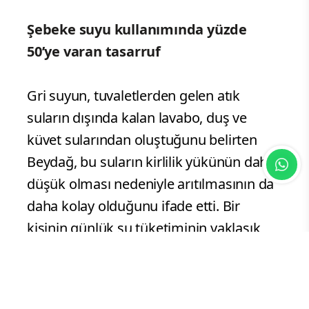
Şebeke suyu kullanımında yüzde
50’ye varan tasarruf
Gri suyun, tuvaletlerden gelen atık
suların dışında kalan lavabo, duş ve
küvet sularından oluştuğunu belirten
Beydağ, bu suların kirlilik yükünün daha
düşük olması nedeniyle arıtılmasının da
daha kolay olduğunu ifade etti. Bir
kişinin günlük su tüketiminin yaklaşık
yarısını gri suyun oluşturduğuna dikkat
çeken Beydağ, “Bu suyu yeniden
kazanmak mümkün. Böylece şebekeden