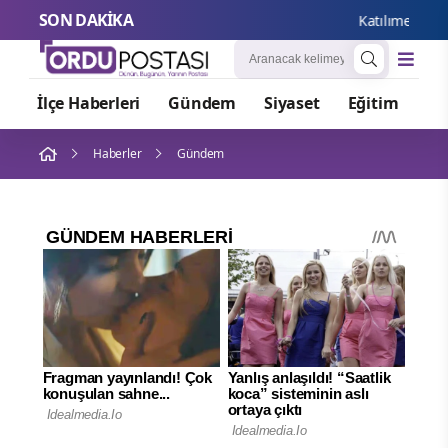
SON DAKİKA
Katılımevim’in ilk 
İlçe Haberleri
Gündem
Siyaset
Eğitim
Or
Haberler
Gündem