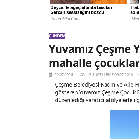
GÜNDEM
Yuvamız Çeşme Ya
mahalle çocuklar
09.07.2026 - 14:05
|
GÜNCELLEME:09.07.2026 - 14
Çeşme Belediyesi Kadın ve Aile 
gösteren Yuvamız Çeşme Çocuk Et
düzenlediği yaratıcı atölyelerle i