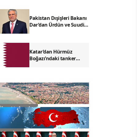
Pakistan Dışişleri Bakanı
Dar’dan Ürdün ve Suudi
Arabistan temaslarına
ilişkin açıklama
Katar’dan Hürmüz
Boğazı’ndaki tanker
saldırısına kınama
İlçe Haberleri
Gündem