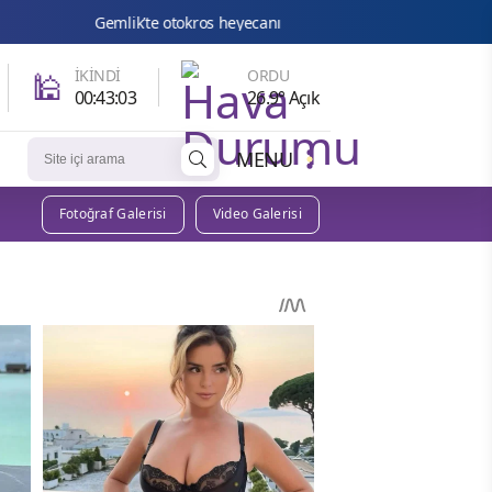
lik’te otokros heyecanı
Bilgesu Erenus Son Yolculuğuna Uğur
🕌
İKINDI
ORDU
00:43:02
26.9° Açık
MENU
Fotoğraf Galerisi
Video Galerisi