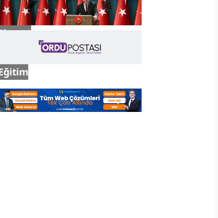
Siyaset
Eğitim