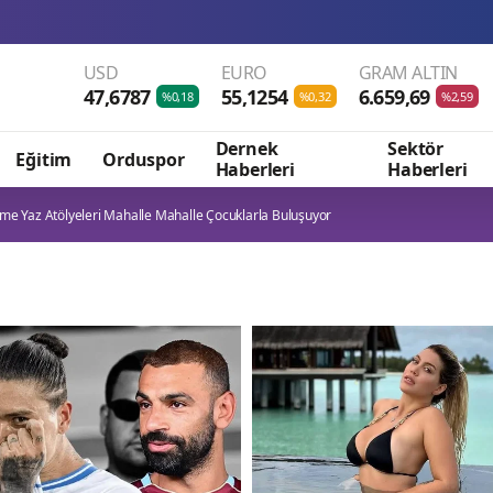
Gem
USD
EURO
GRAM ALTIN
47,6787
55,1254
6.659,69
%0,18
%0,32
%2,59
Dernek
Sektör
Eğitim
Orduspor
Haberleri
Haberleri
e Yaz Atölyeleri Mahalle Mahalle Çocuklarla Buluşuyor