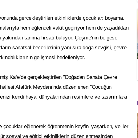
nunda gerçekleştirilen etkinliklerde çocuklar; boyama,
malarıyla hem eğlenceli vakit geçiriyor hem de yaşadıkları
ini yakından tanıma fırsatı buluyor. Çeşme'nin bölgesel
ların sanatsal becerilerinin yanı sıra doğa sevgisi, çevre
rkındalıklarının gelişmesi hedefleniyor.
miş Kafe'de gerçekleştirilen "Doğadan Sanata Çevre
 Mahallesi Atatürk Meydanı'nda düzenlenen "Çocuğun
enizi kendi hayal dünyalarından resimlere ve tasarımlara
de çocuklar eğlenerek öğrenmenin keyfini yaşarken, veliler
ür sosyal ve eğitici etkinliklerin düzenlenmesinden