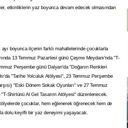
leler, etkinliklerin yaz boyunca devam edecek olmasından
yı boyunca ilçenin farklı mahallelerinde çocuklarla
mında 13 Temmuz Pazartesi günü Çeşme Meydanı'nda "T-
 Temmuz Perşembe günü Dalyan'da "Doğanın Renkleri
dır'da "Tarihe Yolculuk Atölyesi", 23 Temmuz Perşembe
arşısı) "Eski Dönem Sokak Oyunları" ve 27 Temmuz
 "T-Shirtünü Al Gel Tasarım Atölyesi" düzenlenecek.
n atölyelerde çocuklar, hem eğlenerek öğrenecek hem de
la dolu keyifli bir yaz deneyimi yaşayacak.